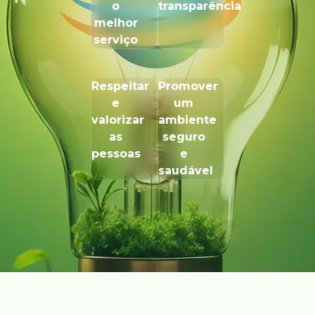
o
transparência
melhor
serviço
Respeitar
Promover
e
um
valorizar
ambiente
as
seguro
pessoas
e
saudável