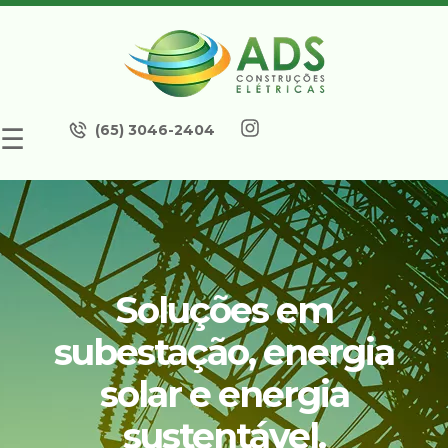
(65) 3046-2404
☰
Soluções em
subestação, energia
solar e energia
sustentável.