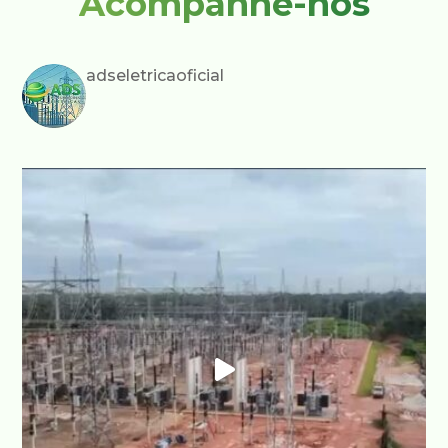
Acompanhe-nos
adseletricaoficial