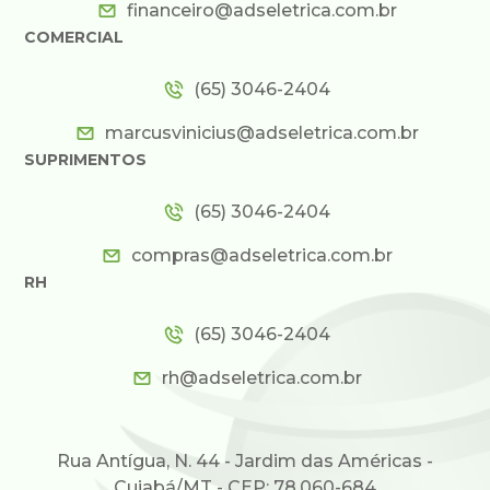
financeiro@adseletrica.com.br
COMERCIAL
(65) 3046-2404
marcusvinicius@adseletrica.com.br
SUPRIMENTOS
(65) 3046-2404
compras@adseletrica.com.br
RH
(65) 3046-2404
rh@adseletrica.com.br
Rua Antígua, N. 44 - Jardim das Américas -
Cuiabá/MT - CEP: 78.060-684