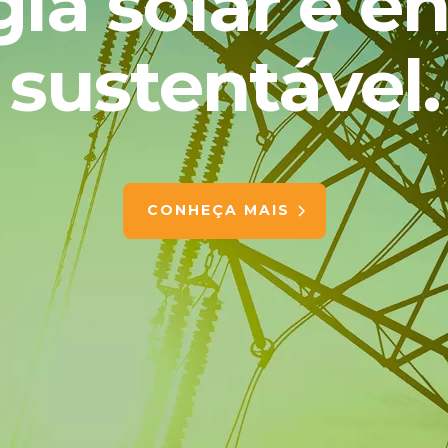
ia solar e e
sustentável.
CONHEÇA MAIS