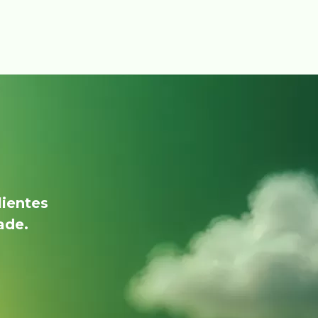
lientes
ade.