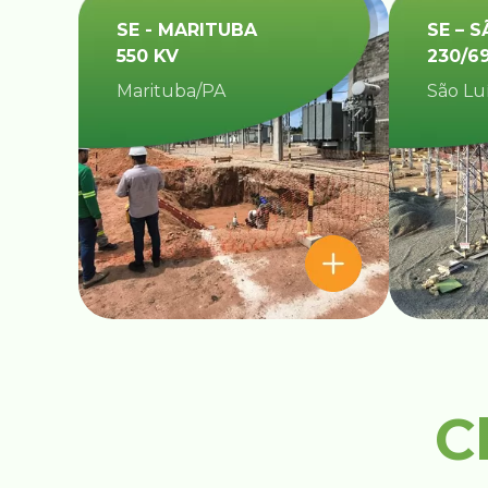
SE - MARITUBA
SE – S
550 KV
230/6
Marituba/PA
São Lu
C