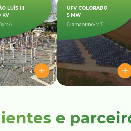
ÃO LUÍS III
UFV COLORADO
9 KV
5 MW
ís/MA
Diamantino/MT​
lientes e parceir