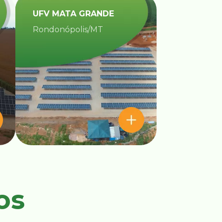
UFV MATA GRANDE​
Rondonópolis/MT
os