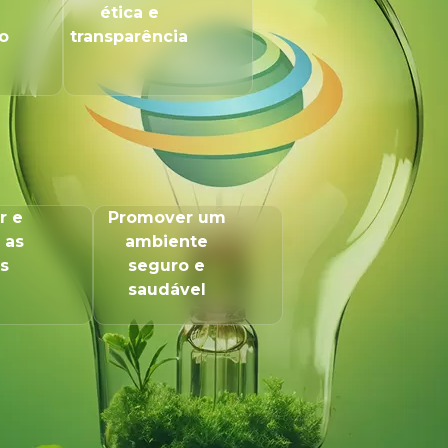
ética e
o
transparência
r e
Promover um
 as
ambiente
s
seguro e
saudável