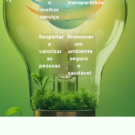
o
transparência
melhor
serviço
Respeitar
Promover
e
um
valorizar
ambiente
as
seguro
pessoas
e
saudável