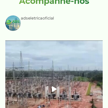
Acompanhe-nos
adseletricaoficial