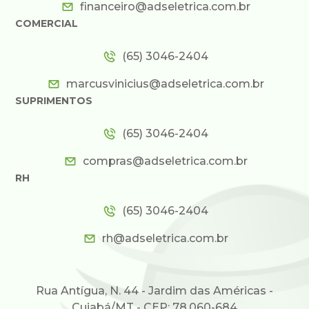
financeiro@adseletrica.com.br
COMERCIAL
(65) 3046-2404
marcusvinicius@adseletrica.com.br
SUPRIMENTOS
(65) 3046-2404
compras@adseletrica.com.br
RH
(65) 3046-2404
rh@adseletrica.com.br
Rua Antígua, N. 44 - Jardim das Américas -
Cuiabá/MT - CEP: 78.060-684