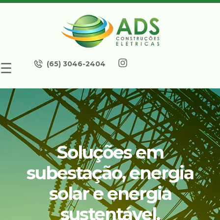
(65) 3046-2404
☰
Soluções em
subestação, energia
solar e energia
sustentável.