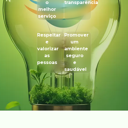
o
transparência
melhor
serviço
Respeitar
Promover
e
um
valorizar
ambiente
as
seguro
pessoas
e
saudável