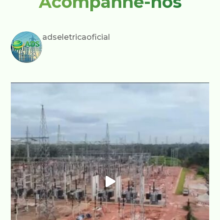
Acompanhe-nos
adseletricaoficial