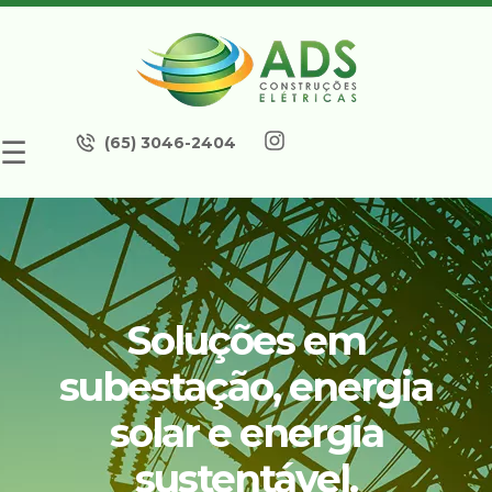
(65) 3046-2404
☰
Soluções em
subestação, energia
solar e energia
sustentável.