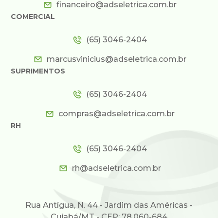
financeiro@adseletrica.com.br
COMERCIAL
(65) 3046-2404
marcusvinicius@adseletrica.com.br
SUPRIMENTOS
(65) 3046-2404
compras@adseletrica.com.br
RH
(65) 3046-2404
rh@adseletrica.com.br
Rua Antígua, N. 44 - Jardim das Américas -
Cuiabá/MT - CEP: 78.060-684