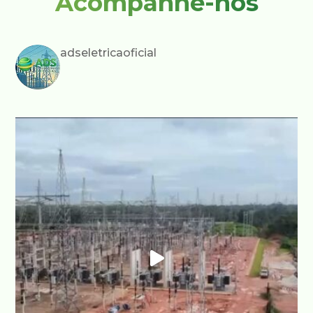
Acompanhe-nos
adseletricaoficial