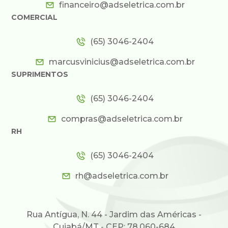
financeiro@adseletrica.com.br
COMERCIAL
(65) 3046-2404
marcusvinicius@adseletrica.com.br
SUPRIMENTOS
(65) 3046-2404
compras@adseletrica.com.br
RH
(65) 3046-2404
rh@adseletrica.com.br
Rua Antígua, N. 44 - Jardim das Américas -
Cuiabá/MT - CEP: 78.060-684