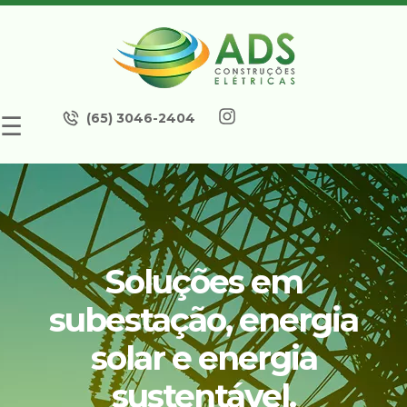
(65) 3046-2404
☰
Soluções em
subestação, energia
solar e energia
sustentável.