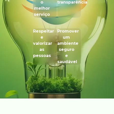
o
transparência
melhor
serviço
Respeitar
Promover
e
um
valorizar
ambiente
as
seguro
pessoas
e
saudável