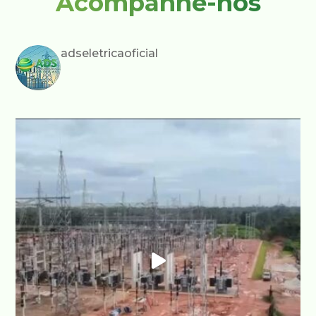
Acompanhe-nos
adseletricaoficial