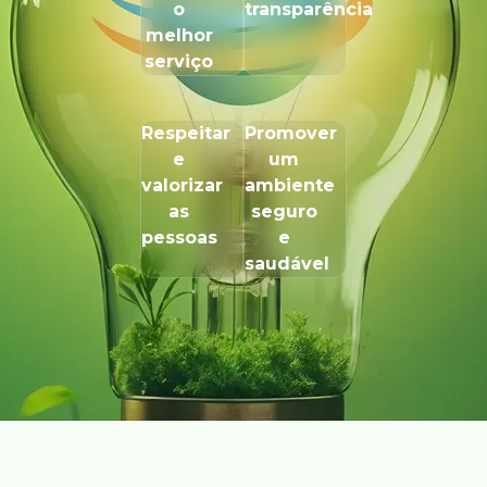
o
transparência
melhor
serviço
Respeitar
Promover
e
um
valorizar
ambiente
as
seguro
pessoas
e
saudável