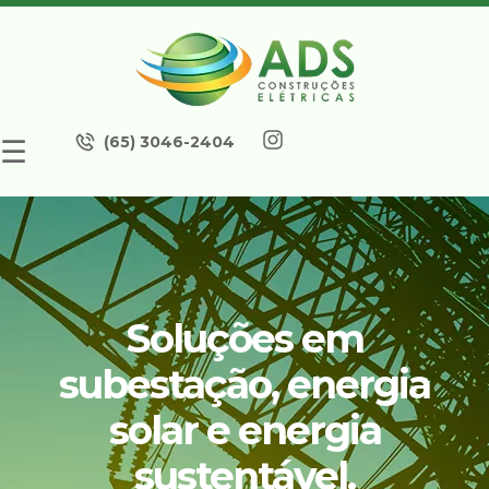
(65) 3046-2404
☰
Soluções em
subestação, energia
solar e energia
sustentável.