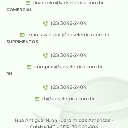
financeiro@adseletrica.com.br
COMERCIAL
(65) 3046-2404
marcusvinicius@adseletrica.com.br
SUPRIMENTOS
(65) 3046-2404
compras@adseletrica.com.br
RH
(65) 3046-2404
rh@adseletrica.com.br
Rua Antígua, N. 44 - Jardim das Américas -
Cuiabá/MT - CEP: 78.060-684