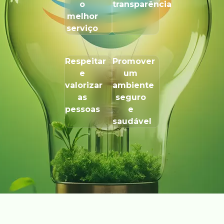
o
transparência
melhor
serviço
Respeitar
Promover
e
um
valorizar
ambiente
as
seguro
pessoas
e
saudável