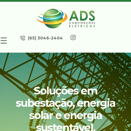
(65) 3046-2404
☰
Soluções em
subestação, energia
solar e energia
sustentável.