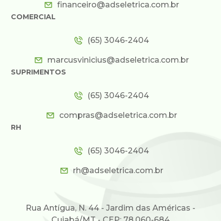
financeiro@adseletrica.com.br
COMERCIAL
(65) 3046-2404
marcusvinicius@adseletrica.com.br
SUPRIMENTOS
(65) 3046-2404
compras@adseletrica.com.br
RH
(65) 3046-2404
rh@adseletrica.com.br
Rua Antígua, N. 44 - Jardim das Américas -
Cuiabá/MT - CEP: 78.060-684