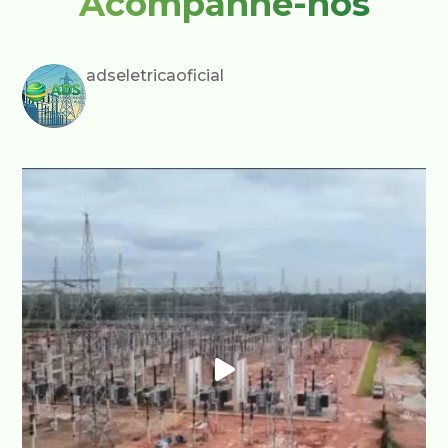
Acompanhe-nos
adseletricaoficial