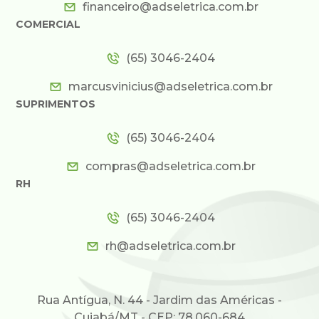
financeiro@adseletrica.com.br
COMERCIAL
(65) 3046-2404
marcusvinicius@adseletrica.com.br
SUPRIMENTOS
(65) 3046-2404
compras@adseletrica.com.br
RH
(65) 3046-2404
rh@adseletrica.com.br
Rua Antígua, N. 44 - Jardim das Américas -
Cuiabá/MT - CEP: 78.060-684