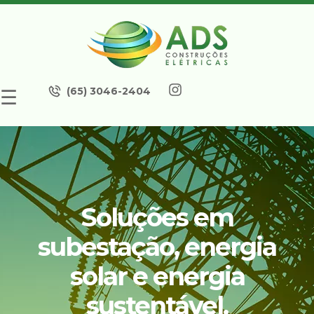
(65) 3046-2404
☰
Soluções em
subestação, energia
solar e energia
sustentável.