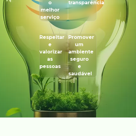
o
transparência
melhor
serviço
Respeitar
Promover
e
um
valorizar
ambiente
as
seguro
pessoas
e
saudável