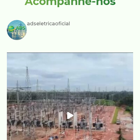
Acompanhe-nos
adseletricaoficial