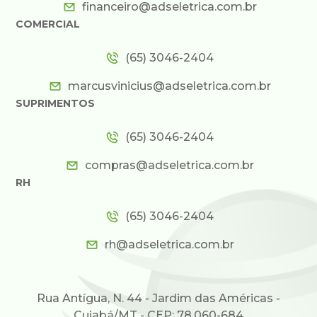
financeiro@adseletrica.com.br
COMERCIAL
(65) 3046-2404
marcusvinicius@adseletrica.com.br
SUPRIMENTOS
(65) 3046-2404
compras@adseletrica.com.br
RH
(65) 3046-2404
rh@adseletrica.com.br
Rua Antígua, N. 44 - Jardim das Américas -
Cuiabá/MT - CEP: 78.060-684