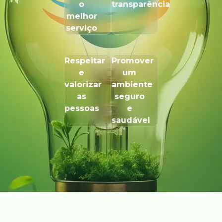
o
transparência
melhor
serviço
Respeitar
Promover
e
um
valorizar
ambiente
as
seguro
pessoas
e
saudável