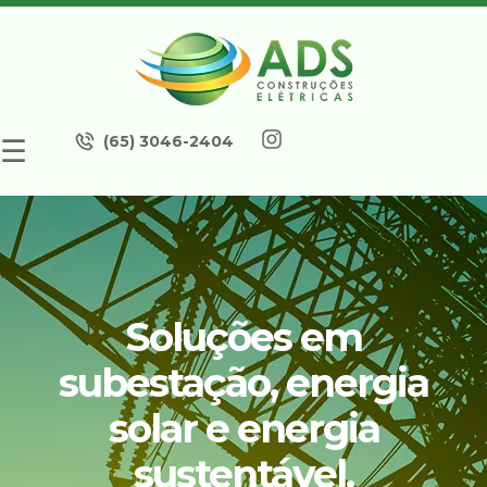
(65) 3046-2404
☰
Soluções em
subestação, energia
solar e energia
sustentável.