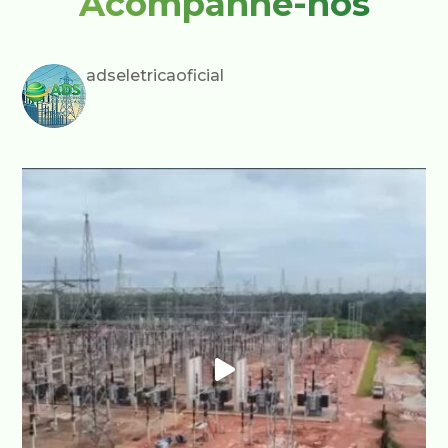
Acompanhe-nos
adseletricaoficial