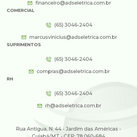
financeiro@adseletrica.com.br
COMERCIAL
(65) 3046-2404
marcusvinicius@adseletrica.com.br
SUPRIMENTOS
(65) 3046-2404
compras@adseletrica.com.br
RH
(65) 3046-2404
rh@adseletrica.com.br
Rua Antígua, N. 44 - Jardim das Américas -
Cuiabá/MT - CEP: 78.060-684