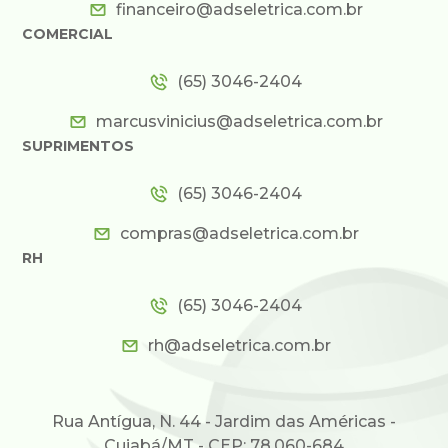
financeiro@adseletrica.com.br
COMERCIAL
(65) 3046-2404
marcusvinicius@adseletrica.com.br
SUPRIMENTOS
(65) 3046-2404
compras@adseletrica.com.br
RH
(65) 3046-2404
rh@adseletrica.com.br
Rua Antígua, N. 44 - Jardim das Américas -
Cuiabá/MT - CEP: 78.060-684