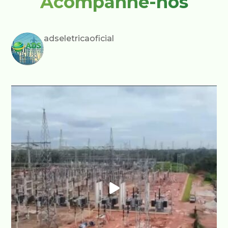
Acompanhe-nos
adseletricaoficial