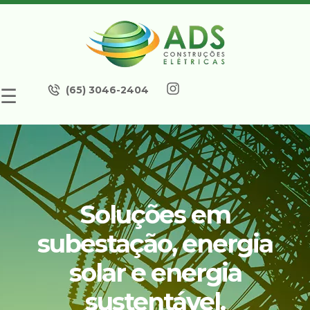
(65) 3046-2404
☰
Soluções em
subestação, energia
solar e energia
sustentável.