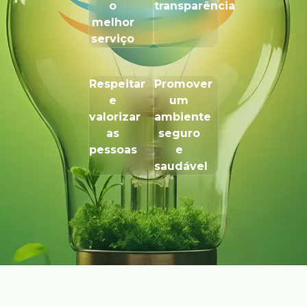
o
transparência
melhor
serviço
Respeitar
Promover
e
um
valorizar
ambiente
as
seguro
pessoas
e
saudável