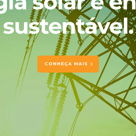
ia solar e e
sustentável.
CONHEÇA MAIS