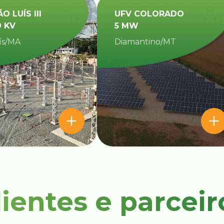
ÃO LUÍS III
UFV COLORADO
9 KV
5 MW
ís/MA
Diamantino/MT​
lientes e parceir