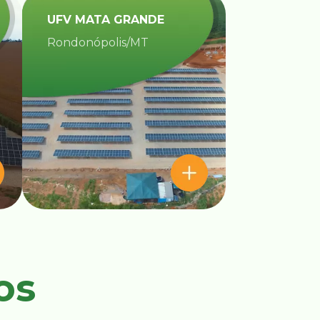
UFV MATA GRANDE​
Rondonópolis/MT
os