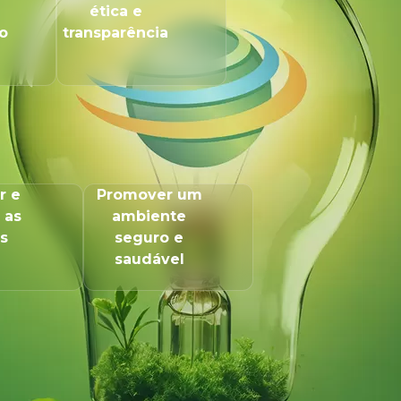
ética e
o
transparência
r e
Promover um
 as
ambiente
s
seguro e
saudável