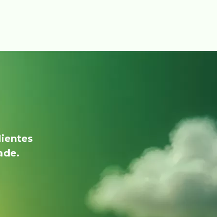
lientes
ade.