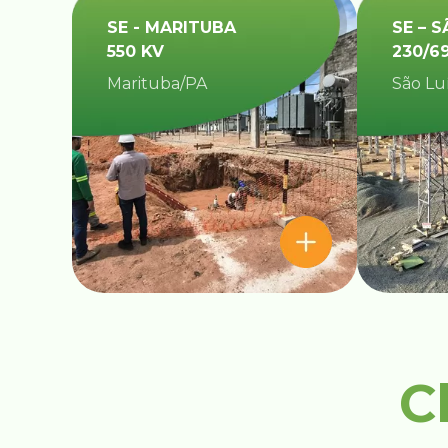
SE - MARITUBA
SE – S
550 KV
230/6
Marituba/PA
São Lu
C