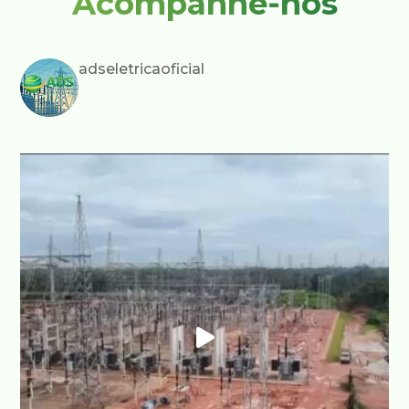
Acompanhe-nos
adseletricaoficial