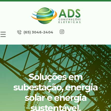
(65) 3046-2404
☰
Soluções em
subestação, energia
solar e energia
sustentável.