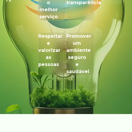
o
transparência
melhor
serviço
Respeitar
Promover
e
um
valorizar
ambiente
as
seguro
pessoas
e
saudável