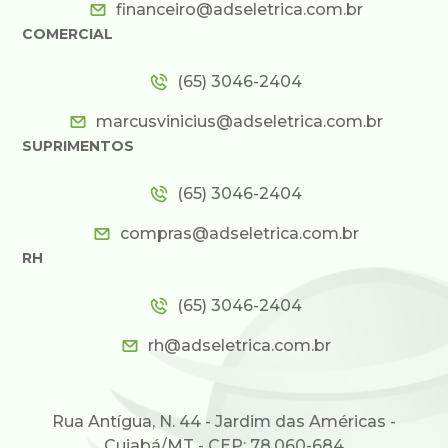
financeiro@adseletrica.com.br
COMERCIAL
(65) 3046-2404
marcusvinicius@adseletrica.com.br
SUPRIMENTOS
(65) 3046-2404
compras@adseletrica.com.br
RH
(65) 3046-2404
rh@adseletrica.com.br
Rua Antígua, N. 44 - Jardim das Américas -
Cuiabá/MT - CEP: 78.060-684