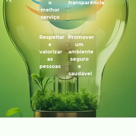
o
transparência
melhor
serviço
Respeitar
Promover
e
um
valorizar
ambiente
as
seguro
pessoas
e
saudável