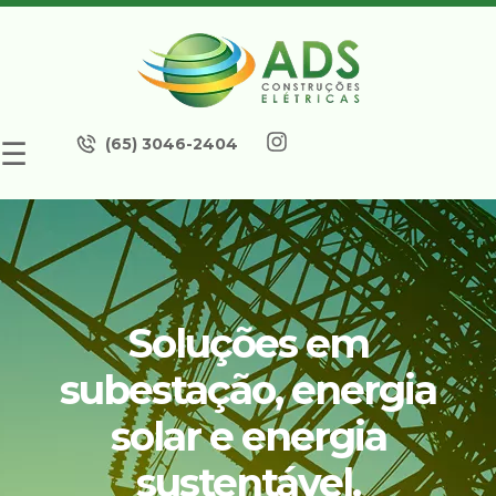
(65) 3046-2404
☰
Soluções em
subestação, energia
solar e energia
sustentável.