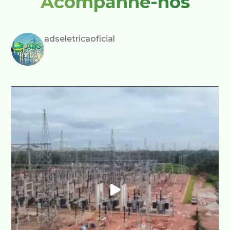
Acompanhe-nos
adseletricaoficial