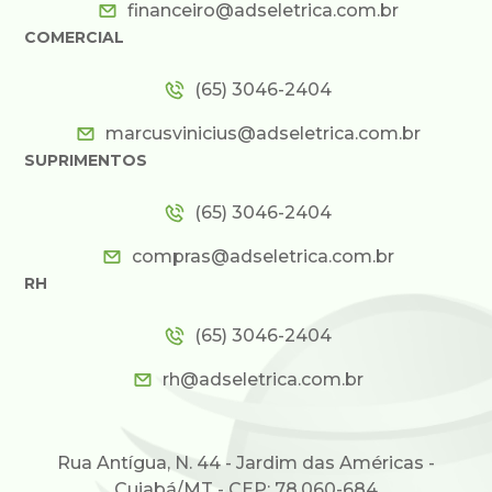
financeiro@adseletrica.com.br
COMERCIAL
(65) 3046-2404
marcusvinicius@adseletrica.com.br
SUPRIMENTOS
(65) 3046-2404
compras@adseletrica.com.br
RH
(65) 3046-2404
rh@adseletrica.com.br
Rua Antígua, N. 44 - Jardim das Américas -
Cuiabá/MT - CEP: 78.060-684