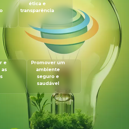
ética e
o
transparência
r e
Promover um
 as
ambiente
s
seguro e
saudável