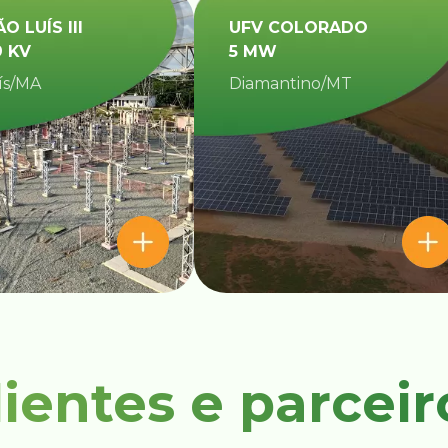
ÃO LUÍS III
UFV COLORADO
9 KV
5 MW
ís/MA
Diamantino/MT​
lientes e parceir