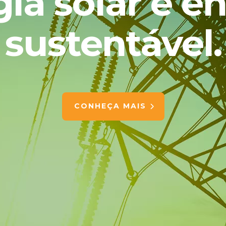
ia solar e e
sustentável.
CONHEÇA MAIS