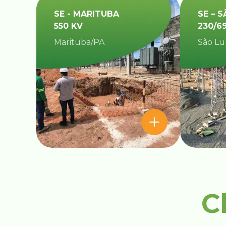
SE - MARITUBA
SE – S
550 KV
230/6
Marituba/PA
São Lu
C