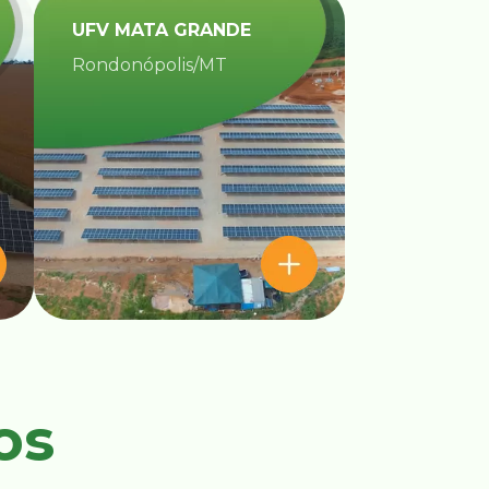
UFV MATA GRANDE​
Rondonópolis/MT
os