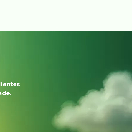
lientes
ade.