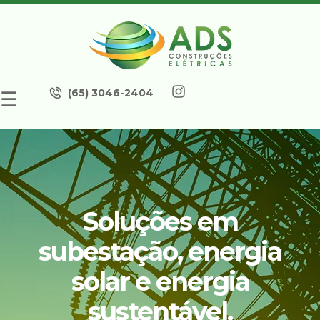
(65) 3046-2404
☰
Soluções em
subestação, energia
solar e energia
sustentável.