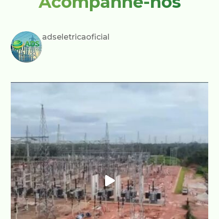
Acompanhe-nos
adseletricaoficial