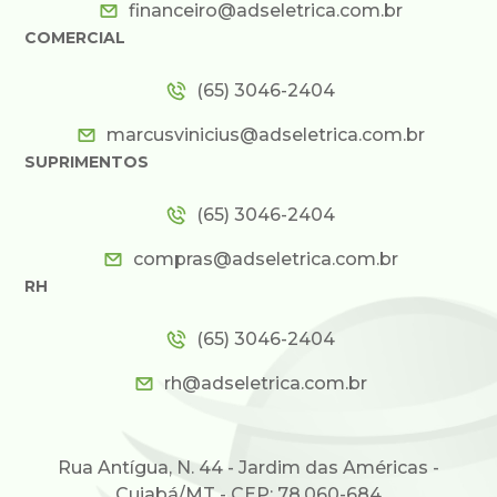
financeiro@adseletrica.com.br
COMERCIAL
(65) 3046-2404
marcusvinicius@adseletrica.com.br
SUPRIMENTOS
(65) 3046-2404
compras@adseletrica.com.br
RH
(65) 3046-2404
rh@adseletrica.com.br
Rua Antígua, N. 44 - Jardim das Américas -
Cuiabá/MT - CEP: 78.060-684