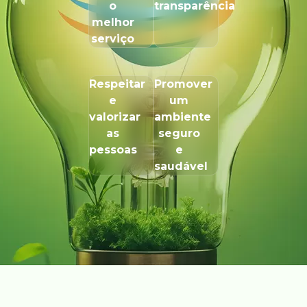
o
transparência
melhor
serviço
Respeitar
Promover
e
um
valorizar
ambiente
as
seguro
pessoas
e
saudável