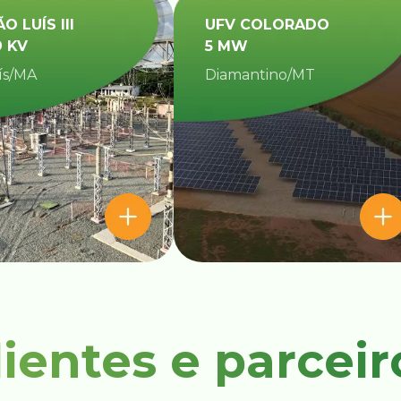
ÃO LUÍS III
UFV COLORADO
9 KV
5 MW
ís/MA
Diamantino/MT​
lientes e parceir