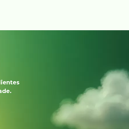
lientes
ade.