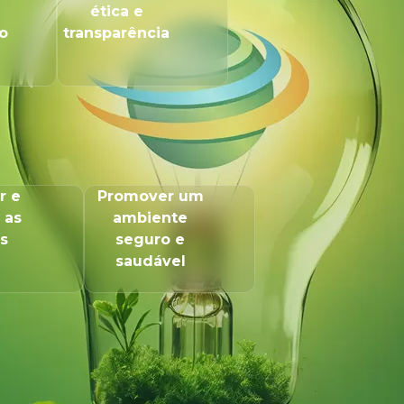
ética e
o
transparência
r e
Promover um
 as
ambiente
s
seguro e
saudável