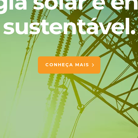
ia solar e e
sustentável.
CONHEÇA MAIS