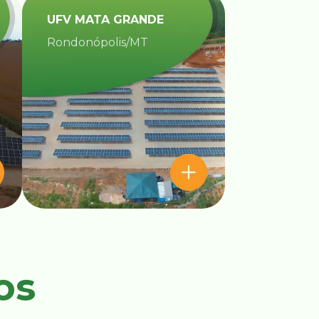
UFV MATA GRANDE​
Rondonópolis/MT
os