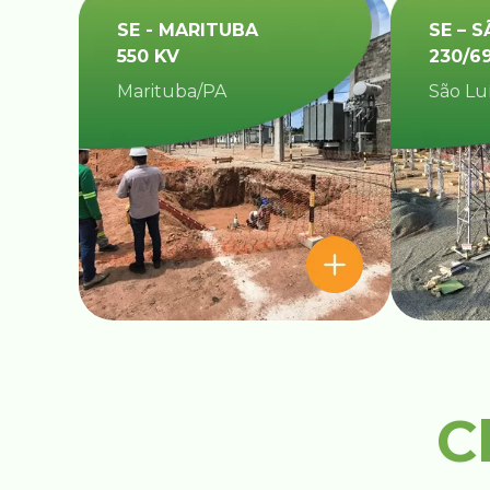
SE - MARITUBA
SE – S
550 KV
230/6
Marituba/PA
São Lu
C