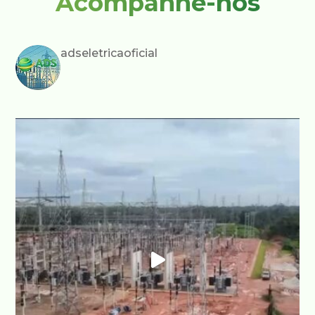
Acompanhe-nos
adseletricaoficial