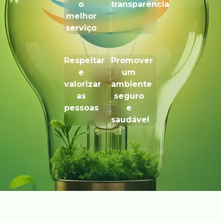
o
transparência
melhor
serviço
Respeitar
Promover
e
um
valorizar
ambiente
as
seguro
pessoas
e
saudável