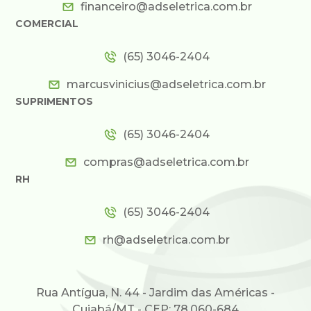
financeiro@adseletrica.com.br
COMERCIAL
(65) 3046-2404
marcusvinicius@adseletrica.com.br
SUPRIMENTOS
(65) 3046-2404
compras@adseletrica.com.br
RH
(65) 3046-2404
rh@adseletrica.com.br
Rua Antígua, N. 44 - Jardim das Américas -
Cuiabá/MT - CEP: 78.060-684