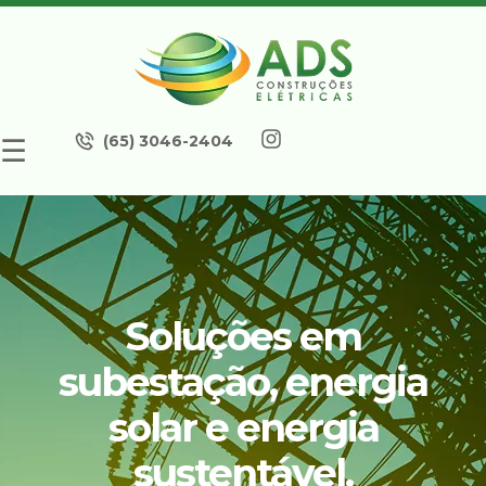
(65) 3046-2404
☰
Soluções em
subestação, energia
solar e energia
sustentável.