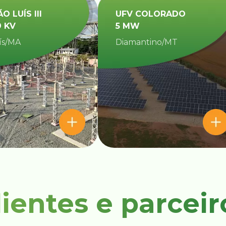
ÃO LUÍS III
UFV COLORADO
9 KV
5 MW
ís/MA
Diamantino/MT​
lientes e parceir