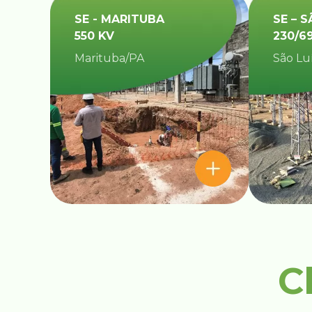
SE - MARITUBA
SE – S
550 KV
230/6
Marituba/PA
São Lu
C