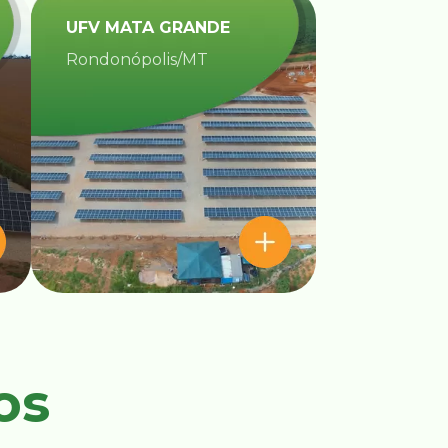
UFV MATA GRANDE​
Rondonópolis/MT
os