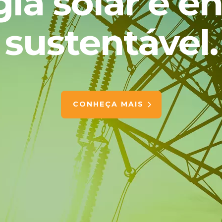
ia solar e e
sustentável.
CONHEÇA MAIS