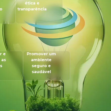
ética e
o
transparência
r e
Promover um
 as
ambiente
s
seguro e
saudável