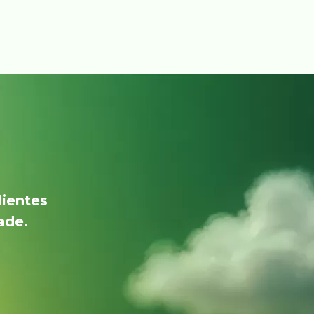
lientes
ade.