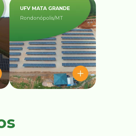
UFV MATA GRANDE​
Rondonópolis/MT
os