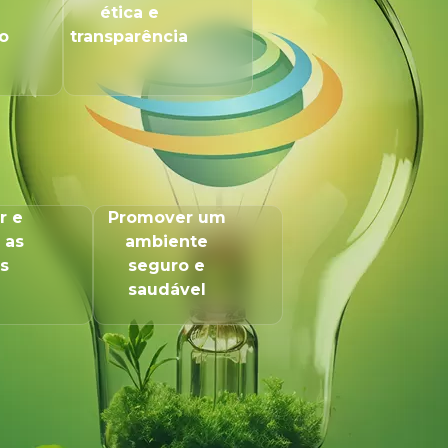
ética e
o
transparência
r e
Promover um
 as
ambiente
s
seguro e
saudável