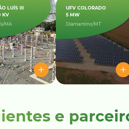
ÃO LUÍS III
UFV COLORADO
9 KV
5 MW
ís/MA
Diamantino/MT​
lientes e parceir