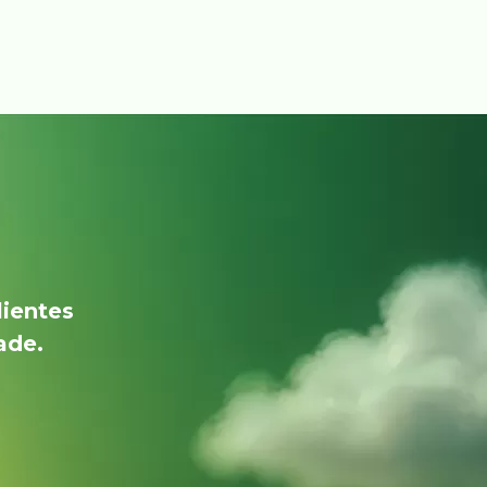
lientes
ade.