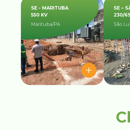
SE - MARITUBA
SE – S
550 KV
230/6
Marituba/PA
São Lu
C