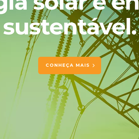
ia solar e e
sustentável.
CONHEÇA MAIS