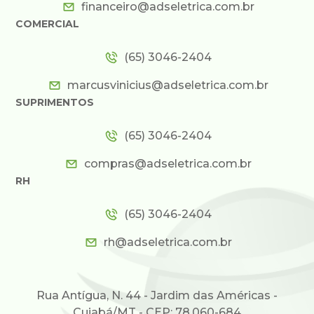
financeiro@adseletrica.com.br
COMERCIAL
(65) 3046-2404
marcusvinicius@adseletrica.com.br
SUPRIMENTOS
(65) 3046-2404
compras@adseletrica.com.br
RH
(65) 3046-2404
rh@adseletrica.com.br
Rua Antígua, N. 44 - Jardim das Américas -
Cuiabá/MT - CEP: 78.060-684