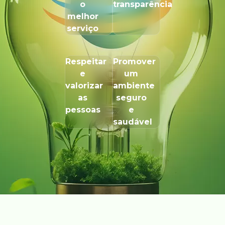
o
transparência
melhor
serviço
Respeitar
Promover
e
um
valorizar
ambiente
as
seguro
pessoas
e
saudável