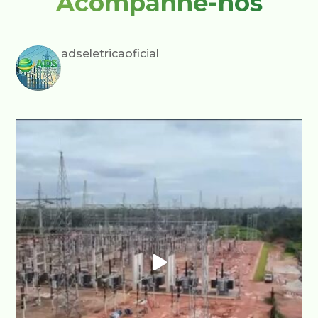
Acompanhe-nos
adseletricaoficial