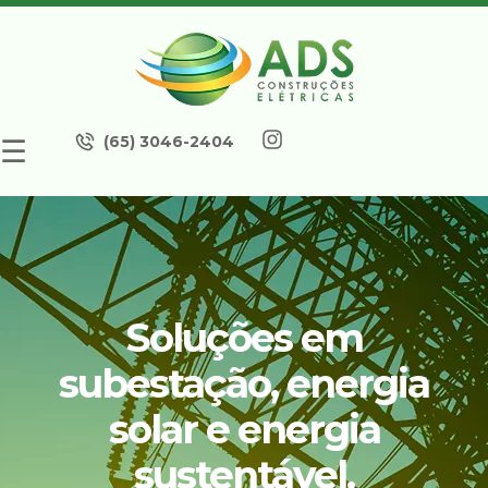
(65) 3046-2404
☰
Soluções em
subestação, energia
solar e energia
sustentável.