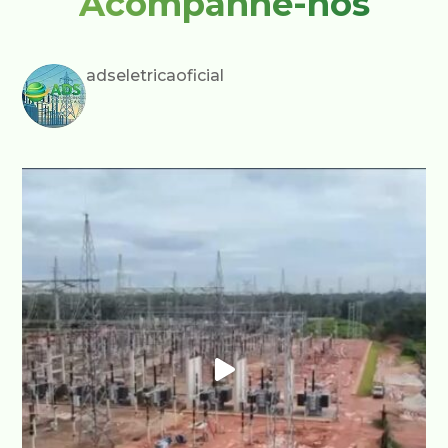
Acompanhe-nos
adseletricaoficial