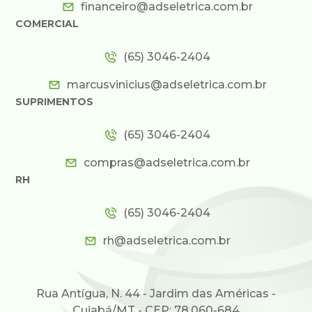
financeiro@adseletrica.com.br
COMERCIAL
(65) 3046-2404
marcusvinicius@adseletrica.com.br
SUPRIMENTOS
(65) 3046-2404
compras@adseletrica.com.br
RH
(65) 3046-2404
rh@adseletrica.com.br
Rua Antígua, N. 44 - Jardim das Américas -
Cuiabá/MT - CEP: 78.060-684