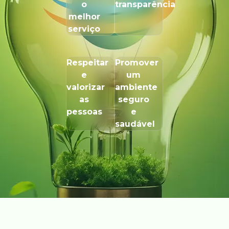
o
transparência
melhor
serviço
Respeitar
Promover
e
um
valorizar
ambiente
as
seguro
pessoas
e
saudável