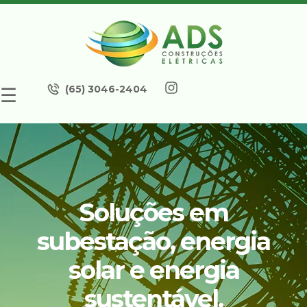
(65) 3046-2404
☰
Soluções em
subestação, energia
solar e energia
sustentável.