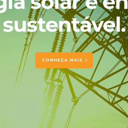
ia solar e e
sustentável.
CONHEÇA MAIS