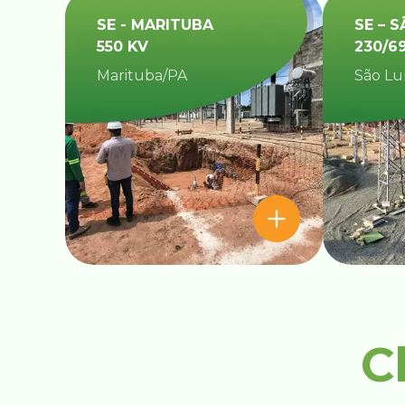
SE - MARITUBA
SE – S
550 KV
230/6
Marituba/PA
São Lu
C