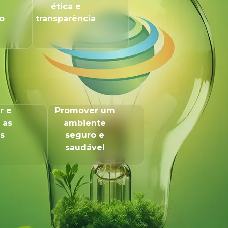
ética e
o
transparência
r e
Promover um
 as
ambiente
s
seguro e
saudável