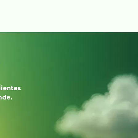
lientes
ade.