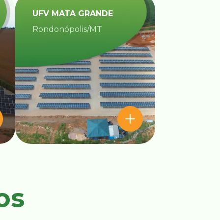
UFV MATA GRANDE​
Rondonópolis/MT
os