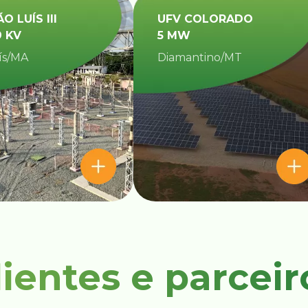
ÃO LUÍS III
UFV COLORADO
9 KV
5 MW
ís/MA
Diamantino/MT​
lientes e parceir