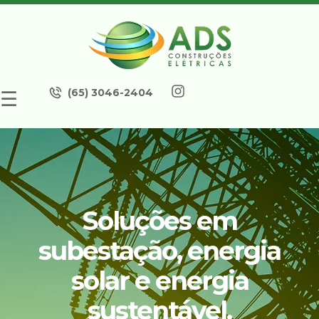
(65) 3046-2404
☰
Soluções em
subestação, energia
solar e energia
sustentável.