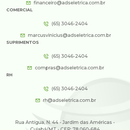
financeiro@adseletrica.com.br
COMERCIAL
(65) 3046-2404
marcusvinicius@adseletrica.com.br
SUPRIMENTOS
(65) 3046-2404
compras@adseletrica.com.br
RH
(65) 3046-2404
rh@adseletrica.com.br
Rua Antígua, N. 44 - Jardim das Américas -
Cuiabá/MT - CEP: 78.060-684