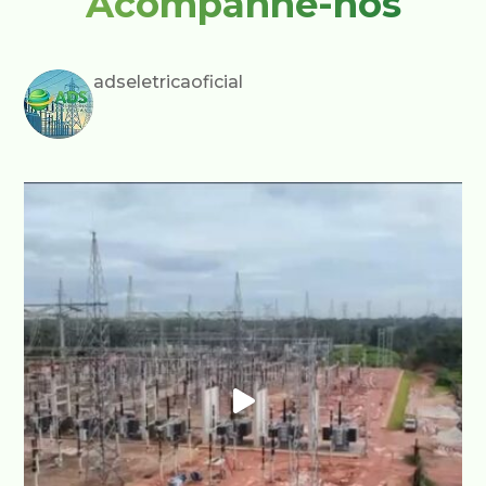
Acompanhe-nos
adseletricaoficial