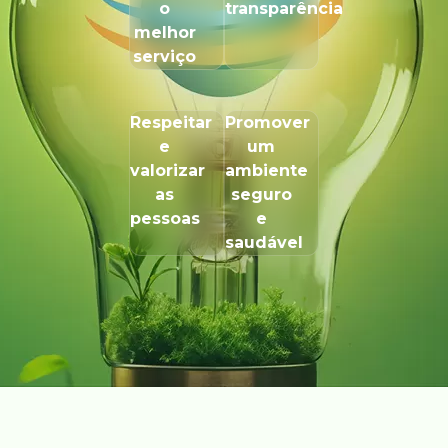
o
transparência
melhor
serviço
Respeitar
Promover
e
um
valorizar
ambiente
as
seguro
pessoas
e
saudável