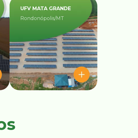
UFV MATA GRANDE​
Rondonópolis/MT
os