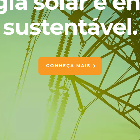
ia solar e e
sustentável.
CONHEÇA MAIS