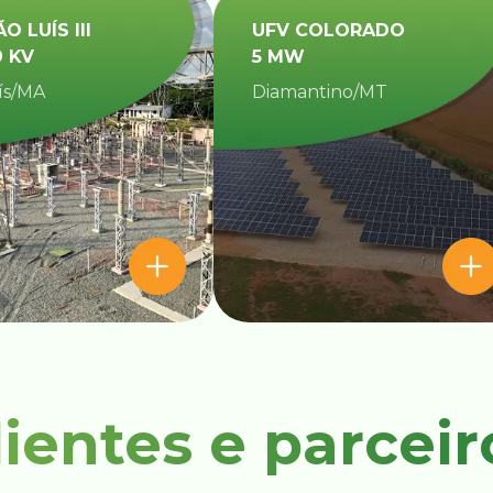
ÃO LUÍS III
UFV COLORADO
9 KV
5 MW
ís/MA
Diamantino/MT​
lientes e parceir