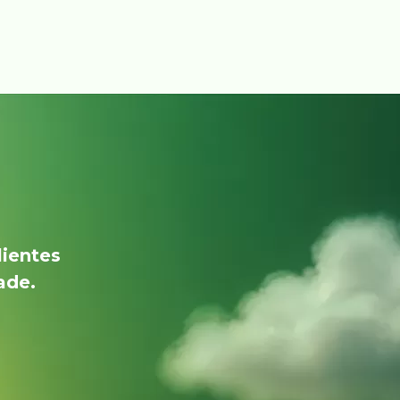
lientes
ade.