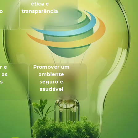
ética e
o
transparência
r e
Promover um
 as
ambiente
s
seguro e
saudável