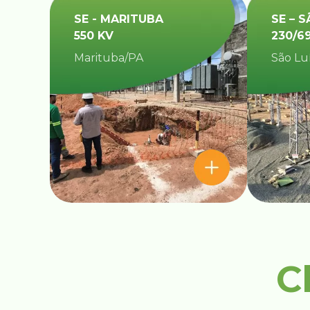
SE - MARITUBA
SE – S
550 KV
230/6
Marituba/PA
São Lu
C