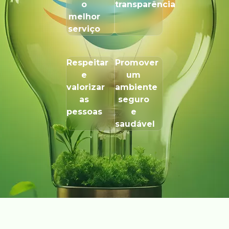
o
transparência
melhor
serviço
Respeitar
Promover
e
um
valorizar
ambiente
as
seguro
pessoas
e
saudável