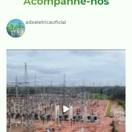
Acompanhe-nos
adseletricaoficial