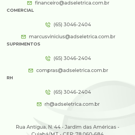
financeiro@adseletrica.com.br
COMERCIAL
(65) 3046-2404
marcusvinicius@adseletrica.com.br
SUPRIMENTOS
(65) 3046-2404
compras@adseletrica.com.br
RH
(65) 3046-2404
rh@adseletrica.com.br
Rua Antígua, N. 44 - Jardim das Américas -
Cuiabá/MT - CEP: 78.060-684