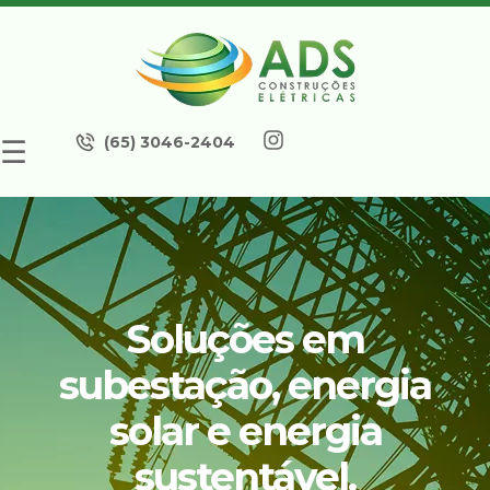
(65) 3046-2404
☰
Soluções em
subestação, energia
solar e energia
sustentável.