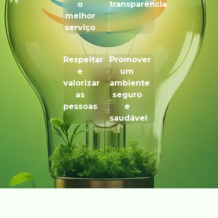
o
transparência
melhor
serviço
Respeitar
Promover
e
um
valorizar
ambiente
as
seguro
pessoas
e
saudável