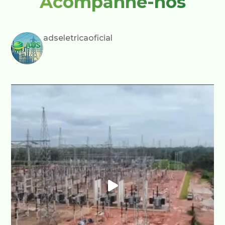
Acompanhe-nos
adseletricaoficial