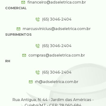
financeiro@adseletrica.com.br
COMERCIAL
(65) 3046-2404
marcusvinicius@adseletrica.com.br
SUPRIMENTOS
(65) 3046-2404
compras@adseletrica.com.br
RH
(65) 3046-2404
rh@adseletrica.com.br
Rua Antígua, N. 44 - Jardim das Américas -
Cuiabá/MT - CEP: 78.060-684