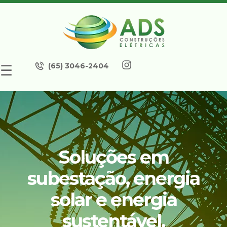
(65) 3046-2404
☰
Soluções em
subestação, energia
solar e energia
sustentável.