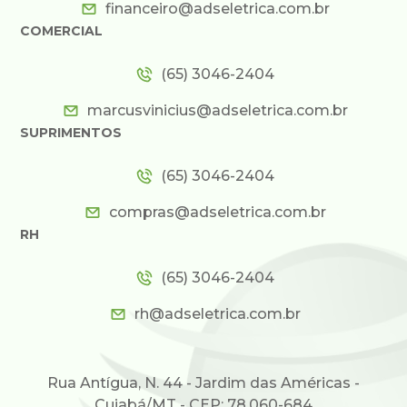
financeiro@adseletrica.com.br
COMERCIAL
(65) 3046-2404
marcusvinicius@adseletrica.com.br
SUPRIMENTOS
(65) 3046-2404
compras@adseletrica.com.br
RH
(65) 3046-2404
rh@adseletrica.com.br
Rua Antígua, N. 44 - Jardim das Américas -
Cuiabá/MT - CEP: 78.060-684