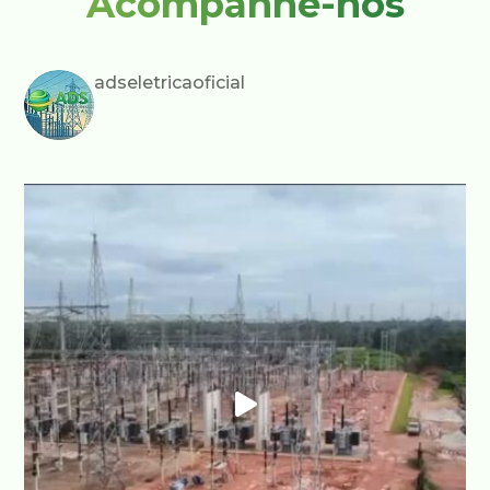
Acompanhe-nos
adseletricaoficial