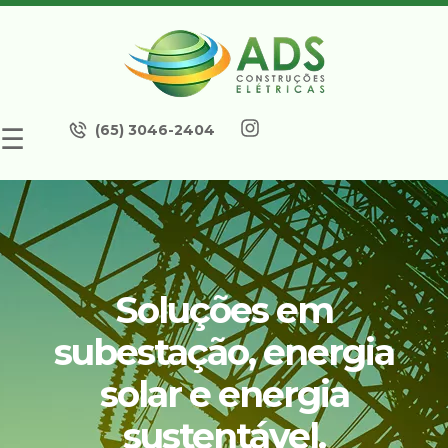
(65) 3046-2404
☰
Soluções em
subestação, energia
solar e energia
sustentável.