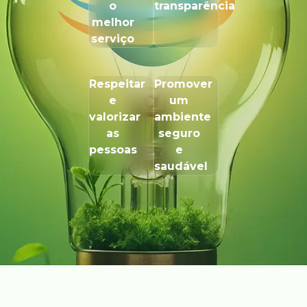
o
transparência
melhor
serviço
Respeitar
Promover
e
um
valorizar
ambiente
as
seguro
pessoas
e
saudável