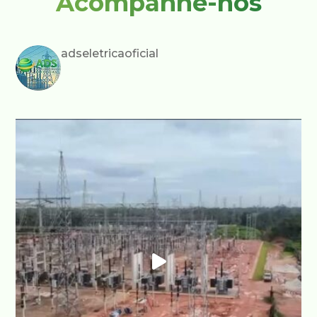
Acompanhe-nos
adseletricaoficial