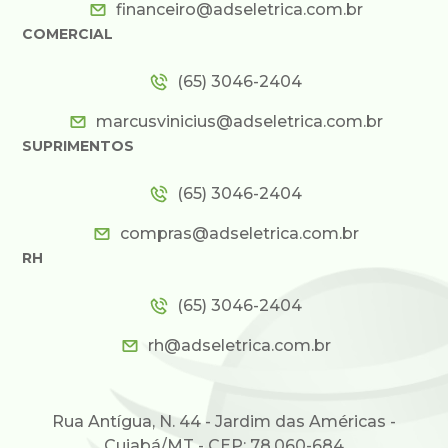
financeiro@adseletrica.com.br
COMERCIAL
(65) 3046-2404
marcusvinicius@adseletrica.com.br
SUPRIMENTOS
(65) 3046-2404
compras@adseletrica.com.br
RH
(65) 3046-2404
rh@adseletrica.com.br
Rua Antígua, N. 44 - Jardim das Américas -
Cuiabá/MT - CEP: 78.060-684