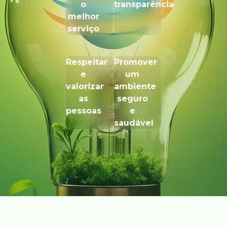
o
transparência
melhor
serviço
Respeitar
Promover
e
um
valorizar
ambiente
as
seguro
pessoas
e
saudável