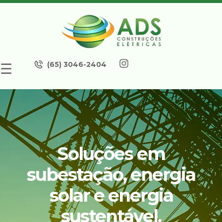
(65) 3046-2404
☰
Soluções em
subestação, energia
solar e energia
sustentável.