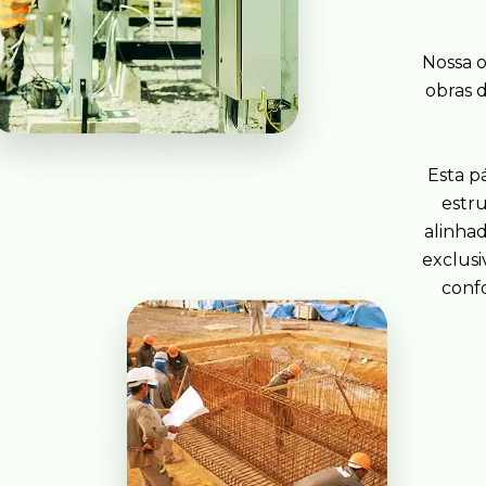
Nossa o
obras 
Esta p
estru
alinhad
exclusi
confo