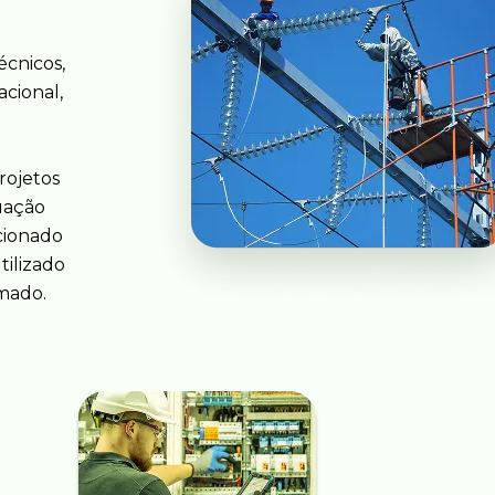
écnicos,
cional,
rojetos
tuação
ecionado
tilizado
rmado.