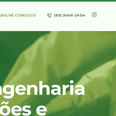
ABALHE CONOSCO
(65) 3046-2404
ngenharia
ções e