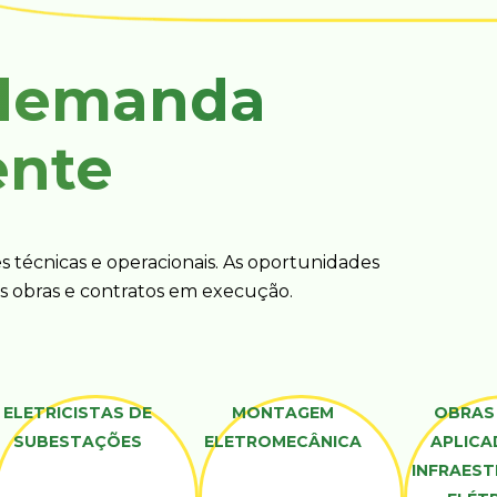
 demanda
ente
s técnicas e operacionais. As oportunidades
 obras e contratos em execução.
ELETRICISTAS DE
MONTAGEM
OBRAS 
SUBESTAÇÕES
ELETROMECÂNICA
APLICA
INFRAES