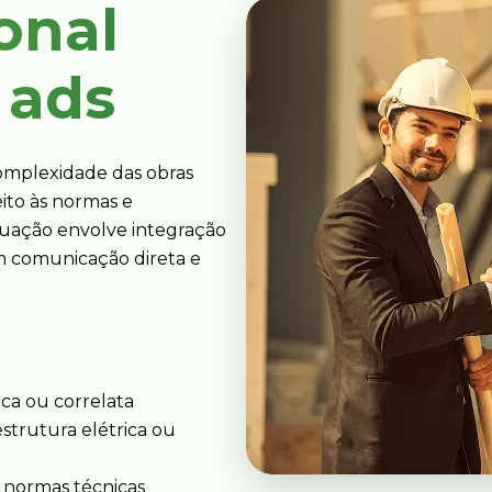
ional
 ads
omplexidade das obras
ito às normas e
uação envolve integração
m comunicação direta e
ca ou correlata
strutura elétrica ou
 normas técnicas