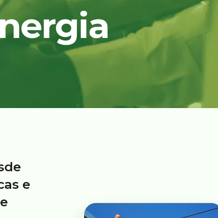
energia
esde
cas e
de