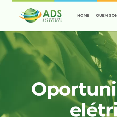
HOME
QUEM SO
Oportuni
elétr