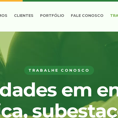
MOS
CLIENTES
PORTFÓLIO
FALE CONOSCO
TR
TRABALHE CONOSCO
dades em e
ica, subesta