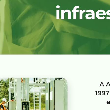
infrae
A A
1997
e