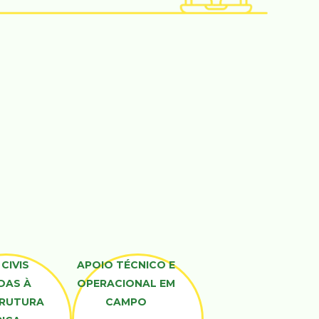
CIVIS
APOIO TÉCNICO E
DAS À
OPERACIONAL EM
TRUTURA
CAMPO